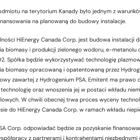
odmiotu na terytorium Kanady było jednym z warunk
inansowania na planowaną do budowy instalacje.
lności HiEnergy Canada Corp. jest budowa instalacji 
a biomasy i produkcji zielonego wodoru, e-metanolu 
O2. Spółka będzie wykorzystywać technologię plazmo
a biomasy opracowaną i opatentowaną przez Hydrog
wy zawartej z Hydrogenium PSA, Emitent ma prawo 
tą technologię oraz wnoszenia jej w postaci wkładu nie
lowych. W chwili obecnej trwa proces wyceny technol
esie do HiEnergy Canada Corp. w ramach wkładu niepi
SA Corp. odpowiadać będzie za pozyskanie finansowan
spółpracy z partnerami i kontrahentami niezbędnymi d