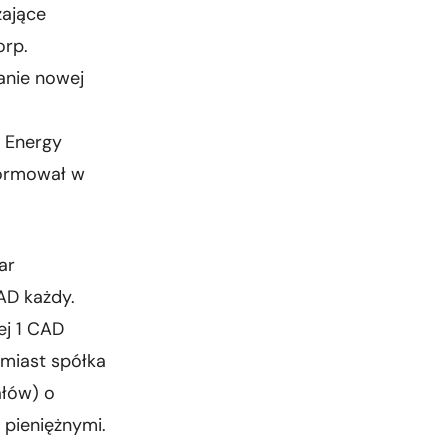
zające
orp.
anie nowej
 Energy
formował w
ar
CAD każdy.
ej 1 CAD
miast spółka
ałów) o
 pieniężnymi.