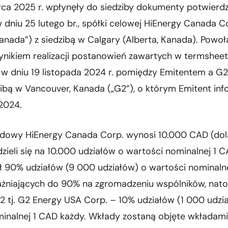
ca 2025 r. wpłynęły do siedziby dokumenty potwierd
 w dniu 25 lutego br., spółki celowej HiEnergy Canada C
anada”) z siedzibą w Calgary (Alberta, Kanada). Powoł
wynikiem realizacji postanowień zawartych w termsheet
w dniu 19 listopada 2024 r. pomiędzy Emitentem a G2
zibą w Vancouver, Kanada („G2”), o którym Emitent in
2024.
ładowy HiEnergy Canada Corp. wynosi 10.000 CAD (dol
dzieli się na 10.000 udziałów o wartości nominalnej 1 
ł 90% udziałów (9 000 udziałów) o wartości nominaln
żniających do 90% na zgromadzeniu wspólników, nato
2 tj. G2 Energy USA Corp. – 10% udziałów (1 000 udzi
inalnej 1 CAD każdy. Wkłady zostaną objęte wkładami