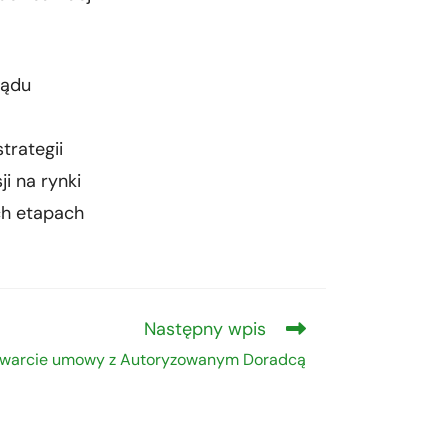
ządu
trategii
i na rynki
ch etapach
Następny wpis
warcie umowy z Autoryzowanym Doradcą