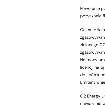
Powołanie p
pozyskania f
Celem działa
zgazowywani
zielonego C
zgazowywani
Na mocy umo
licencji na 
do spółek ce
Emitent wni
G2 Energy U
nawiązanie w