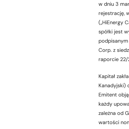
w dniu 3 mar
rejestrację,
(„HiEnergy C
spółki jest 
podpisanym 
Corp. z sied
raporcie 22/
Kapitał zak
Kanadyjski) 
Emitent obją
każdy upowa
zależna od G
wartości nom