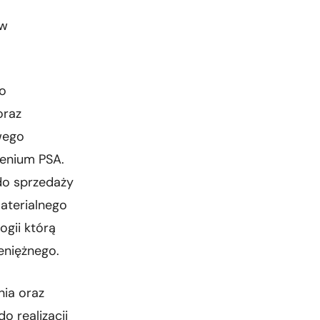
ów
do
oraz
wego
enium PSA.
do sprzedaży
materialnego
ogii którą
eniężnego.
ia oraz
o realizacji